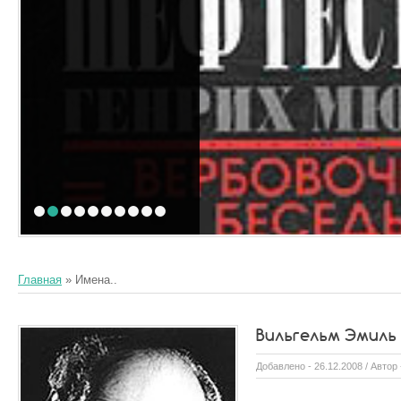
1
2
3
4
5
6
7
8
9
10
Главная
»
Имена..
Вильгельм Эмил
Добавлено - 26.12.2008 / Автор