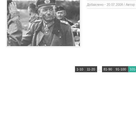
Добавлено - 20.07.2008 / Автор
...
1-10
11-20
81-90
91-100
101