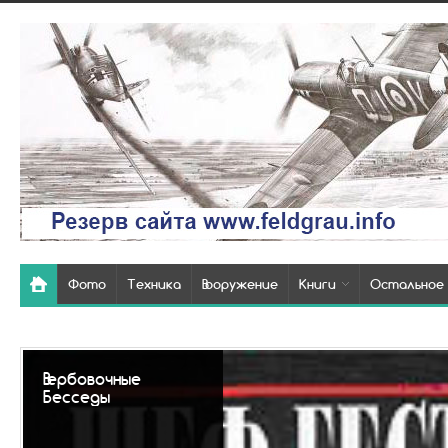
Фото
Техника
Вооружение
Книги
Остальное
Так вы
похоро