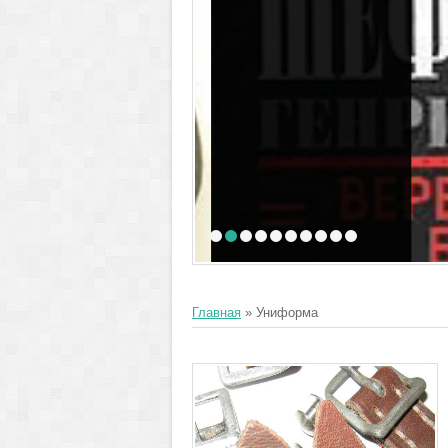
1
2
3
4
5
6
7
8
9
10
Главная
»
Униформа