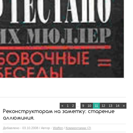
...
«
1
2
9
10
11
12
13
14
»
Реконструкторам на заметку: старение
аллюминия.
Добавлено - 03.10.2008 / Автор -
Waffen
/
Комментарии (2)