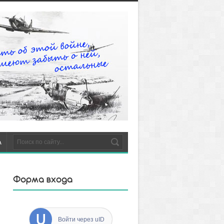
м
Форма входа
ак выглядели
охоронки
Войти через uID