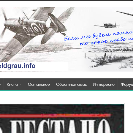
е
Книги
Остальное
Обратная связь
Интересно
Фору
Т
п