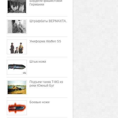
Бордели фашистской
Германии
Штрафбаты ВЕРМАХТА.
Униформа Waffen SS
Штык ножи
Подъем танка T-IIIG из
реки Южный Буг
Боевые ножи