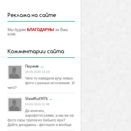
Реклама на сайте
Мы будем
БЛАГОДАРНЫ
за Ваш
клик
Комментарии сайта
Пермяк
→
29.09.2020 12:19
Чего то накидали кучу левых
фото с разных источников.. И
чего?
SteelRat1976
→
19.03.2019 11:36
Да конечно,
аэрофотосъемки, а как же на
фото горы трупов из бабьего яра?
Дайте догадаюсь - фотошоп и вообще
постановка.