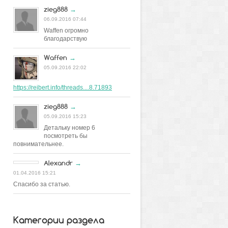
zieg888
→
06.09.2016 07:44
Waffen огромно
благодарствую
Waffen
→
05.09.2016 22:02
https://reibert.info/threads....8.71893
zieg888
→
05.09.2016 15:23
Детальку номер 6
посмотреть бы
повнимательнее.
Alexandr
→
01.04.2016 15:21
Спасибо за статью.
Категории раздела