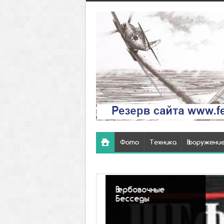
Фото
Техника
Вооружени
Вербовочные
Бесседы