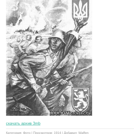
скачать архив 3mb
Категория
:
Фото
|
Просмотров
: 1914 |
Добавил
:
Waffen