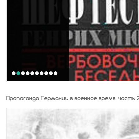
1
2
3
4
5
6
7
8
9
10
Пропаганда Германии в военное время, часть 