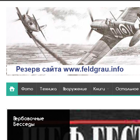
Фото
Техника
Вооружение
Книги
Остальное
Так вы
похоро