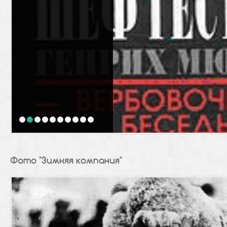
1
2
3
4
5
6
7
8
9
10
Фото "Зимняя компания"