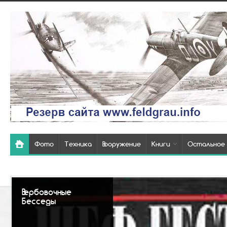
Фото
Техника
Вооружение
Книги
Остальное
Так выглядели
похоронки