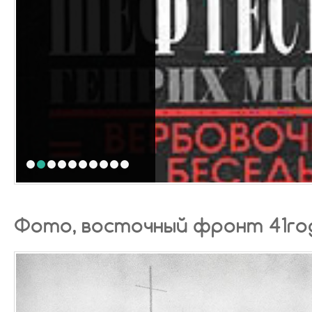
1
2
3
4
5
6
7
8
9
10
Фото, восточный фронт 41го