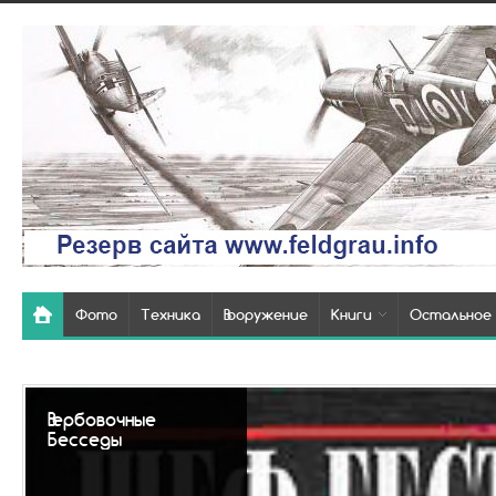
Фото
Техника
Вооружение
Книги
Остальное
Так выглядели
похоронки