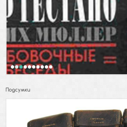
1
2
3
4
5
6
7
8
9
10
Подсумки