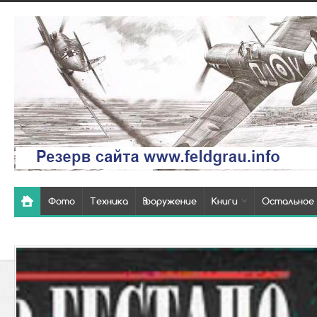
Фото
Техника
Вооружение
Книги
Остальное
Так выглядели
похоронки