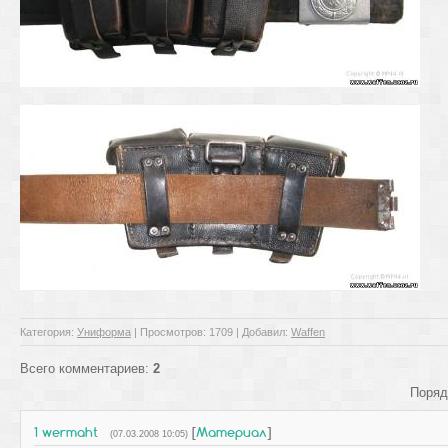
Категория
:
Униформа
|
Просмотров
: 1709 |
Добавил
:
Waffen
Всего комментариев
:
2
Поряд
1
wermaht
[
Материал
]
(07.03.2008 10:05)