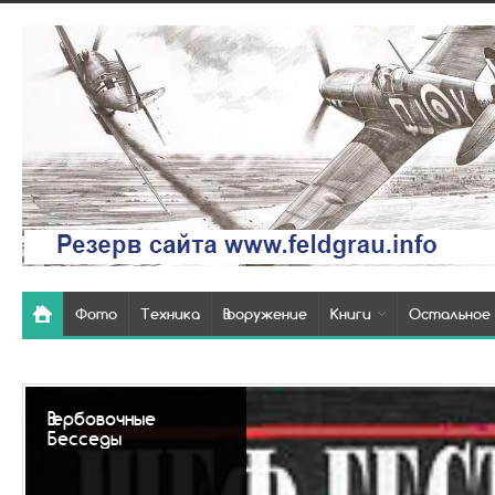
Фото
Техника
Вооружение
Книги
Остальное
Так выглядели
похоронки