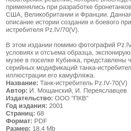
применялись при разработке бронетанко
США, Великобритании и Франции. Данная
описание истории создания и боевого пр
истребителя Pz.lV/70(V).
В этом издании помимо фотографий Pz.lV
условиях и отсъема образца, экспониру
музее в поселке Кубинка, представлены 
серийных модификаций танка-истребител
иллюстрации его камуфляжа.
Название:
Танк-истребитель Pz.IV-70(V)
Автор:
И. Мощанский, И. Переяславцев
Издательство:
ООО “ПКВ”
Год издания:
2001
Страниц:
68
Формат:
PDF
Размер:
18.4 Mb