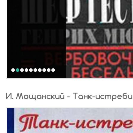
1
2
3
4
5
6
7
8
9
10
И. Мощанский - Танк-истребит