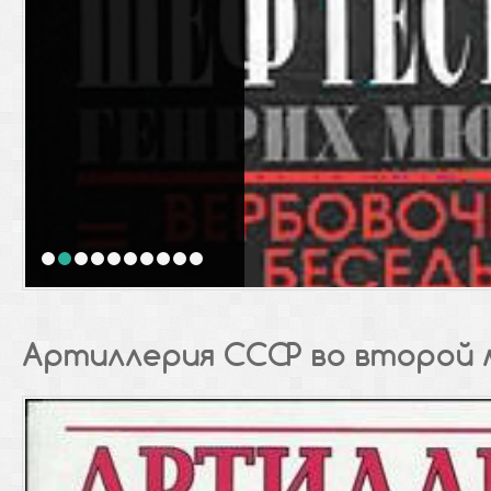
1
2
3
4
5
6
7
8
9
10
Артиллерия СССР во второй 