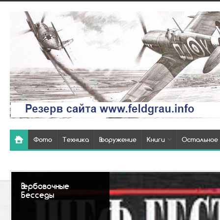
Фото
Техника
Вооружение
Книги
Остальное
Так выглядели
похоронки