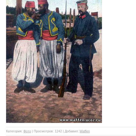
Категория
:
Фото
|
Просмотров
: 1242 |
Добавил
:
Waffen