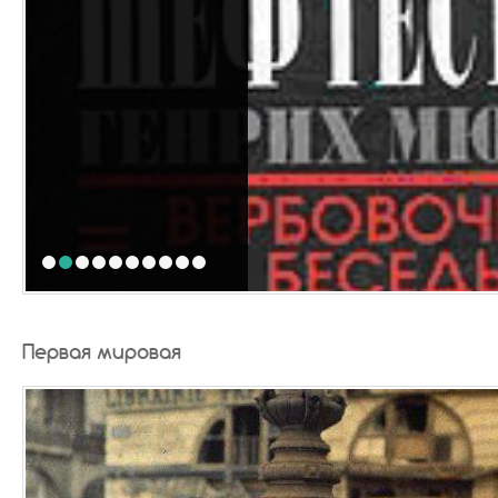
1
2
3
4
5
6
7
8
9
10
Первая мировая