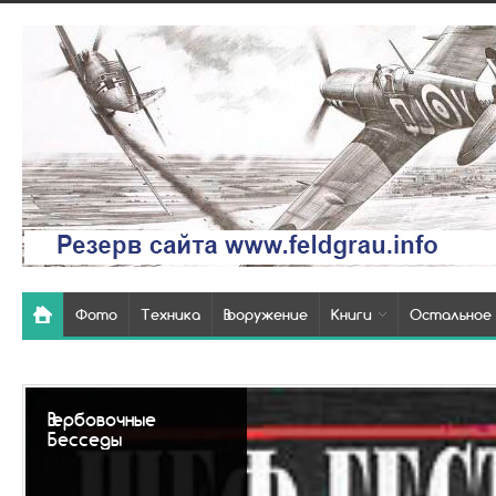
Фото
Техника
Вооружение
Книги
Остальное
Так выглядели
похоронки