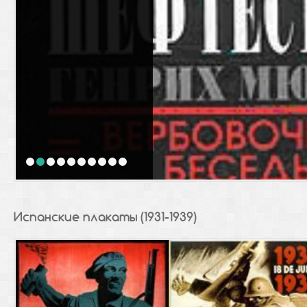
1
2
3
4
5
6
7
8
9
10
Испанские плакаты (1931-1939)