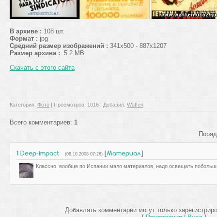
В архиве :
108 шт.
Формат :
jpg
Средний размер изображений :
341x500 - 887x1207
Размер архива :
5.2 МB
Скачать с этого сайта
Категория
:
Фото
|
Просмотров
: 1016 |
Добавил
:
Waffen
Всего комментариев
:
1
Поряд
1
Deep-impact
[
Материал
]
(08.10.2008 07:26)
Классно, вообще по Испании мало материалов, надо освещать побольше
Добавлять комментарии могут только зарегистрир