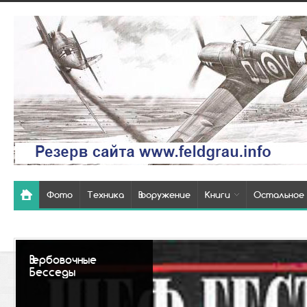
Фото
Техника
Вооружение
Книги
Остальное
Так выглядели
похоронки