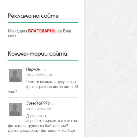
Реклама на сайте
Мы будем
БЛАГОДАРНЫ
за Ваш
клик
Комментарии сайта
Пермяк
→
29.09.2020 12:19
Чего то накидали кучу левых
фото с разных источников.. И
чего?
SteelRat1976
→
19.03.2019 11:36
Да конечно,
аэрофотосъемки, а как же на
фото горы трупов из бабьего яра?
Дайте догадаюсь - фотошоп и вообще
постановка.