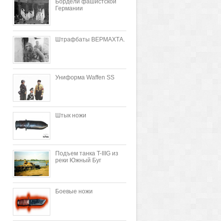
Бордели фашистской
Германии
Штрафбаты ВЕРМАХТА.
Униформа Waffen SS
Штык ножи
Подъем танка T-IIIG из
реки Южный Буг
Боевые ножи