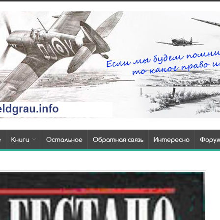
е
Книги
Остальное
Обратная связь
Интересно
Фору
ядели
и