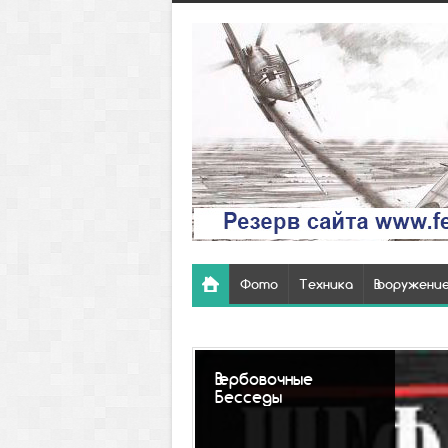
Фото
Техника
Вооружени
Так выгл
похоронк