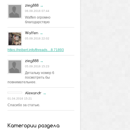
zieg888
→
06.09.2016 07:44
Waffen огромно
благодарствую
Waffen
→
05.09.2016 22:02
https://reibert.info/threads....8.71893
zieg888
→
05.09.2016 15:23
Детальку номер 6
посмотреть бы
повнимательнее.
Alexandr
→
01.04.2016 15:21
Спасибо за статью.
Категории раздела