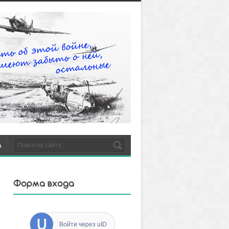
м
Форма входа
Бронетанковые
войска СССР (вос...
Войти через uID