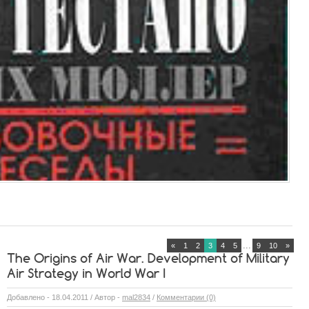
...
«
1
2
3
4
5
9
10
»
The Origins of Air War. Development of Military
Air Strategy in World War I
Добавлено - 18.04.2011 / Автор -
mal2834
/
Комментарии (0)