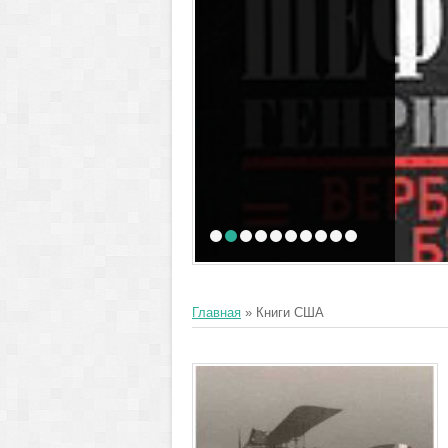
1
2
3
4
5
6
7
8
9
10
Главная
»
Книги США