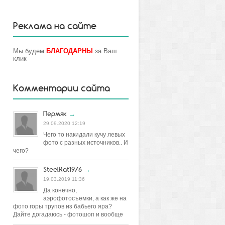
Реклама на сайте
Мы будем
БЛАГОДАРНЫ
за Ваш
клик
Комментарии сайта
Пермяк
→
29.09.2020 12:19
Чего то накидали кучу левых
фото с разных источников.. И
чего?
SteelRat1976
→
19.03.2019 11:36
Да конечно,
аэрофотосъемки, а как же на
фото горы трупов из бабьего яра?
Дайте догадаюсь - фотошоп и вообще
постановка.