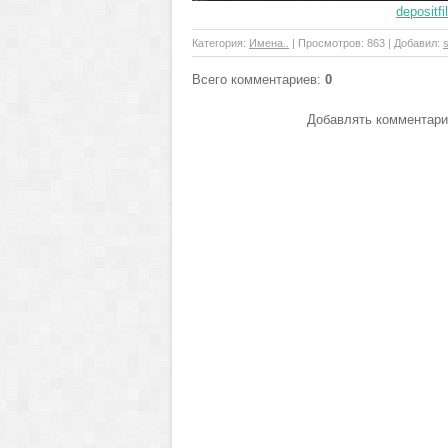
depositf
Категория
:
Имена..
|
Просмотров
: 863 |
Добавил
:
s
Всего комментариев
:
0
Добавлять комментарии