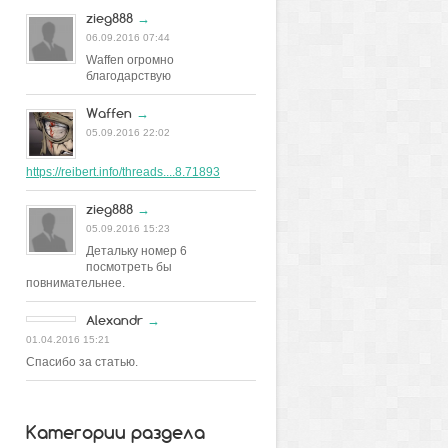
zieg888
→
06.09.2016 07:44
Waffen огромно
благодарствую
Waffen
→
05.09.2016 22:02
https://reibert.info/threads....8.71893
zieg888
→
05.09.2016 15:23
Детальку номер 6
посмотреть бы
повнимательнее.
Alexandr
→
01.04.2016 15:21
Спасибо за статью.
Категории раздела