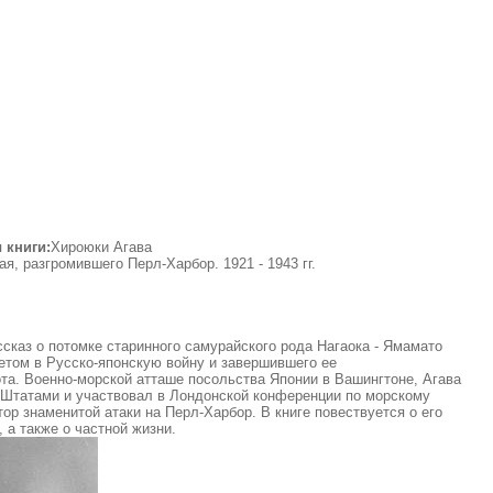
 книги:
Хироюки Агава
, разгромившего Перл-Харбор. 1921 - 1943 гг.
ссказ о потомке старинного самурайского рода Нагаока - Ямамато
етом в Русско-японскую войну и завершившего ее
. Военно-морской атташе посольства Японии в Вашингтоне, Агава
Штатами и участвовал в Лондонской конференции по морскому
ор знаменитой атаки на Перл-Харбор. В книге повествуется о его
 а также о частной жизни.