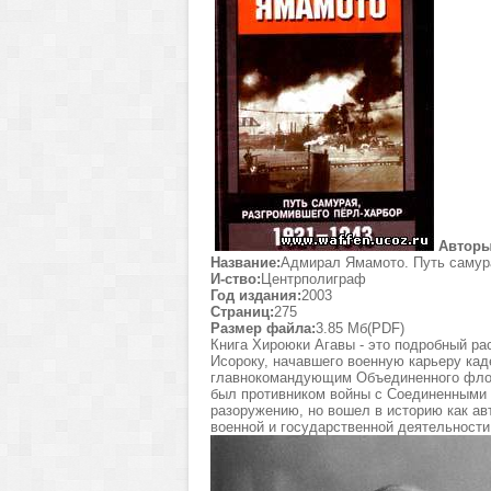
Авторы
Название:
Адмирал Ямамото. Путь самурая
И-ство:
Центрполиграф
Год издания:
2003
Страниц:
275
Размер файла:
3.85 Мб(PDF)
Книга Хироюки Агавы - это подробный ра
Исороку, начавшего военную карьеру кад
главнокомандующим Объединенного флота
был противником войны с Соединенными 
разоружению, но вошел в историю как авт
военной и государственной деятельности,