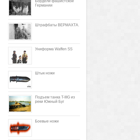
Бордели фашистской
Германии
Штрафбаты ВЕРМАХТА.
Униформа Waffen SS
Штык ножи
Подъем танка T-IIIG из
реки Южный Буг
Боевые ножи