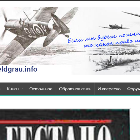
е
Книги
Остальное
Обратная связь
Интересно
Фору
Т
п