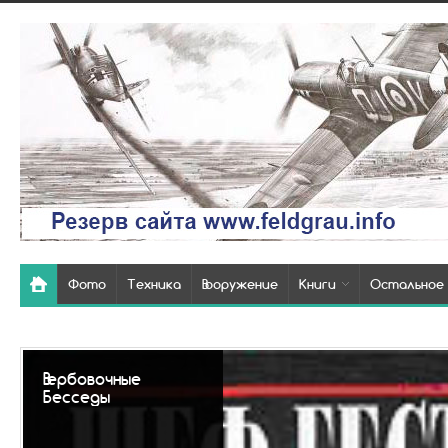
Фото
Техника
Вооружение
Книги
Остальное
Вербовочные
Бесседы