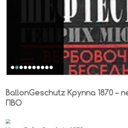
1
2
3
4
5
6
7
8
9
10
BаllоnGеschutz Круппа 1870 – 
ПВО