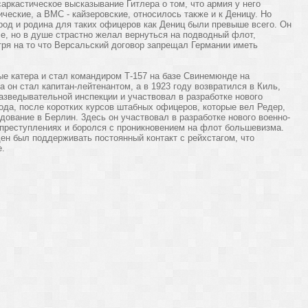
аркастическое высказывание Гитлера о том, что армия у него
ческие, а ВМС - кайзеровские, относилось также и к Деницу. Но
од и родина для таких офицеров как Дениц были превыше всего. Он
е, но в душе страстно желал вернуться на подводный флот,
ря на то что Версальский договор запрещал Германии иметь
ые катера и стал командиром Т-157 на базе Свинемюнде на
 он стал капитан-лейтенантом, а в 1923 году возвратился в Киль,
азведывательной инспекции и участвовал в разработке нового
ода, после коротких курсов штабных офицеров, которые вел Редер,
дование в Берлин. 3десь он участвовал в разработке нового военно-
 преступлениях и боролся с проникновением на флот большевизма.
ен был поддерживать постоянный контакт с рейхстагом, что
е.