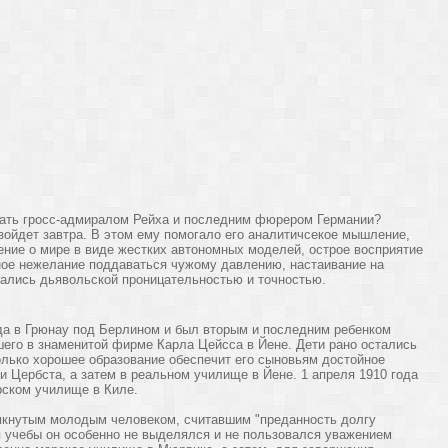
тать гросс-адмиралом Рейха и последним фюрером Германии?
изойдет завтра. В этом ему помогало его аналитичсекое мышление,
ние о мире в виде жестких автономных моделей, острое восприятие
ное нежелание поддаваться чужому давлению, настаивание на
чались дьявольской проницательностью и точностью.
ода в Грюнау под Берлином и был вторым и последним ребенком
его в знаменитой фирме Карла Цейсса в Йене. Дети рано остались
олько хорошее образование обеспечит его сыновьям достойное
и Цербста, а затем в реальном училище в Йене. 1 апреля 1910 года
рском училище в Киле.
мкнутым молодым человеком, считавшим "преданность долгу
я учебы он особенно не выделялся и не пользовался уважением