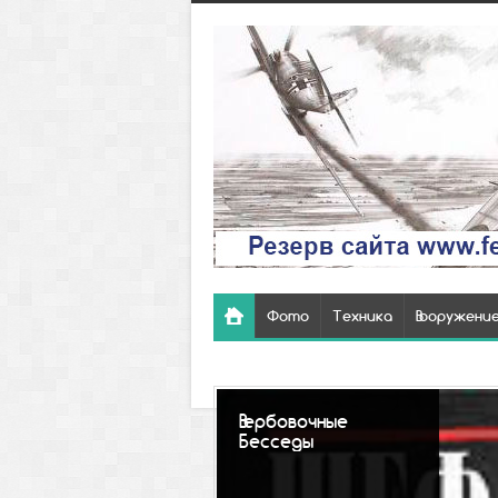
Фото
Техника
Вооружени
Вербовочные
Бесседы