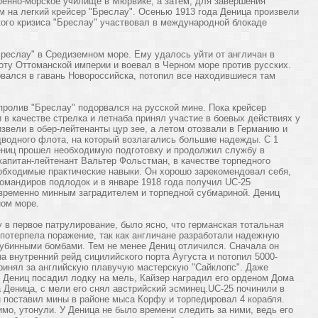
военно-морское училище в Мюрвике, а затем, для завершения
 на легкий крейсер "Бреслау". Осенью 1913 года Деница произвели
кого кризиса "Бреслау" участвовал в международной блокаде
реслау" в Средиземном море. Ему удалось уйти от англичан в
оту Оттоманской империи и воевал в Черном море против русских.
рвался в гавань Новороссийска, потопил все находившиеся там
пролив "Бреслау" подорвался на русской мине. Пока крейсер
 в качестве стрелка и летнаба принял участие в боевых действиях у
звели в обер-лейтенанты цур зее, а летом отозвали в Германию и
дводного флота, на который возлагались большие надежды. С 1
Дениц прошел необходимую подготовку и продолжил службу в
 капитан-лейтенант Вальтер Фольстман, в качестве торпедного
обходимые практические навыки. Он хорошо зарекомендовал себя,
командиров подлодок и в январе 1918 года получил UC-25
ременно минным заградителем и торпедной субмариной. Дениц
ном море.
 в первое патрулирование, было ясно, что германская тотальная
потерпела поражение, так как англичане разработали надежную
убинными бомбами. Тем не менее Дениц отличился. Сначала он
на внутренний рейд сицилийского порта Аугуста и потопил 5000-
принял за английскую плавучую мастерскую "Сайклопс". Даже
у, Дениц посадил лодку на мель, Кайзер наградил его орденом Дома
 Деница, с мели его снял австрийский эсминец.UC-25 починили в
н поставил мины в районе мыса Корфу и торпедировал 4 корабля.
имо, утонули. У Деница не было времени следить за ними, ведь его