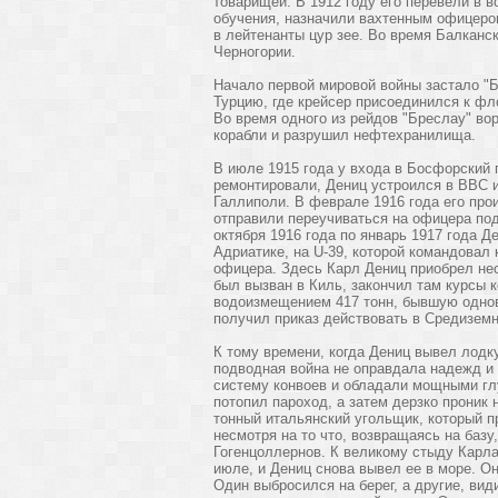
товарищей. В 1912 году его перевели в 
обучения, назначили вахтенным офицером
в лейтенанты цур зее. Во время Балканс
Черногории.
Начало первой мировой войны застало "Б
Турцию, где крейсер присоединился к фл
Во время одного из рейдов "Бреслау" во
корабли и разрушил нефтехранилища.
В июле 1915 года у входа в Босфорский 
ремонтировали, Дениц устроился в ВВС и
Галлиполи. В феврале 1916 года его прои
отправили переучиваться на офицера по
октября 1916 года по январь 1917 года 
Адриатике, на U-39, которой командовал
офицера. Здесь Карл Дениц приобрел не
был вызван в Киль, закончил там курсы 
водоизмещением 417 тонн, бывшую однов
получил приказ действовать в Средизем
К тому времени, когда Дениц вывел лодку
подводная война не оправдала надежд и 
систему конвоев и обладали мощными гл
потопил пароход, а затем дерзко проник 
тонный итальянский угольщик, который 
несмотря на то что, возвращаясь на баз
Гогенцоллернов. К великому стыду Карла
июле, и Дениц снова вывел ее в море. О
Один выбросился на берег, а другие, вид