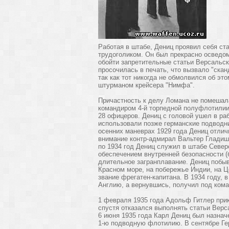
Работая в штабе, Дениц проявил себя с
трудоголиком. Он был прекрасно осведо
обойти запретительные статьи Версальск
просочилась в печать, что вызвало "скан
так как тот никогда не обмолвился об эт
штурманом крейсера "Нимфа".
Причастность к делу Ломана не помешал
командиром 4-й торпедной полуфлотилии
28 офицеров. Дениц с головой ушел в ра
использовали позже германские подводни
осенних маневрах 1929 года Дениц отличи
внимание контр-адмирал Вальтер Гладиш,
по 1934 год Дениц служил в штабе Север
обеспечением внутренней безопасности (
длительное загранплавание. Дениц побыв
Красном море, на побережье Индии, на Ц
звание фрегатен-капитана. В 1934 году, 
Англию, а вернувшись, получил под кома
1 февраля 1935 года Адольф Гитлер прик
спустя отказался выполнять статьи Верс
6 июня 1935 года Карл Дениц был назначе
1-ю подводную флотилию. В сентябре Гер