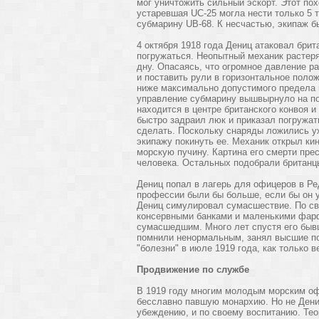
мог уничтожить сильный эскорт. Этот по
устаревшая UC-25 могла нести только 5
субмарину UB-68. К несчастью, экипаж б
4 октября 1918 года Дениц атаковал брита
погружаться. Неопытный механик растер
дну. Опасаясь, что огромное давление р
и поставить рули в горизонтальное поло
ниже максимально допустимого предела 
управление субмарину вышвырнуло на по
находится в центре британского конвоя 
быстро задраил люк и приказал погружат
сделать. Поскольку снаряды ложились уж
экипажу покинуть ее. Механик открыл кин
морскую пучину. Картина его смерти пре
человека. Остальных подобрали британц
Дениц попал в лагерь для офицеров в Р
профессии были бы больше, если бы он 
Дениц симулировал сумасшествие. По сви
консервными банками и маленькими фарф
сумасшедшим. Много лет спустя его бывш
помнили ненормальным, занял высшие по
"болезни" в июле 1919 года, как только 
Продвижение по службе
В 1919 году многим молодым морским оф
бесславно павшую монархию. Но не Дениц
убеждению, и по своему воспитанию. Тео