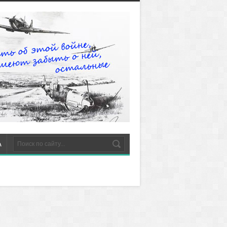
м
ак выглядели
охоронки