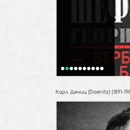
1
2
3
4
5
6
7
8
9
10
Карл Дениц (Doenitz) (1891-198