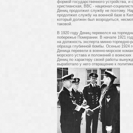
формой государственного устройства, и с
христианская, ВВС - национал-социалисти
Дениц продолжил службу не поэтому. Нар
продолжил службу на военной базе в Кил
который должен был возродиться, несмот
таковой.
В 1920 году Дениц перевелся на торпедн
побережье Померании. В начале 1921 года
на должность эксперта минно-торпедно-р
образца глубинной бомбы. Осенью 1924 г
Деница перевели в военно-морское коман
морского устава и положений о воинских
Дениц по характеру своей работы вынужд
выработало у него отвращение к политик