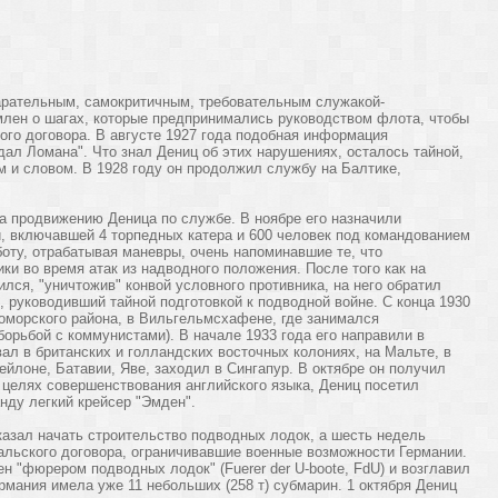
тарательным, самокритичным, требовательным служакой-
млен о шагах, которые предпринимались руководством флота, чтобы
ого договора. В августе 1927 года подобная информация
дал Ломана". Что знал Дениц об этих нарушениях, осталось тайной,
ом и словом. В 1928 году он продолжил службу на Балтике,
а продвижению Деница по службе. В ноябре его назначили
, включавшей 4 торпедных катера и 600 человек под командованием
боту, отрабатывая маневры, очень напоминавшие те, что
ки во время атак из надводного положения. После того как на
лся, "уничтожив" конвой условного противника, на него обратил
 руководивший тайной подготовкой к подводной войне. С конца 1930
оморского района, в Вильгельмсхафене, где занимался
борьбой с коммунистами). В начале 1933 года его направили в
ал в британских и голландских восточных колониях, на Мальте, в
ейлоне, Батавии, Яве, заходил в Сингапур. В октябре он получил
в целях совершенствования английского языка, Дениц посетил
нду легкий крейсер "Эмден".
азал начать строительство подводных лодок, а шесть недель
альского договора, ограничивавшие военные возможности Германии.
н "фюрером подводных лодок" (Fuerer der U-boote, FdU) и возглавил
мания имела уже 11 небольших (258 т) субмарин. 1 октября Дениц