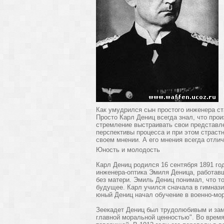
Как умудрился сын простого инженера с
Просто Карл Дениц всегда знал, что про
стремление выстраивать свои представле
перспективы процесса и при этом страст
своем мнении. А его мнения всегда отли
Юность и молодость
Карл Дениц родился 16 сентября 1891 г
инженера-оптика Эмиля Деница, работавш
без матери. Эмиль Дениц понимал, что т
будущее. Карл учился сначала в гимнази
юный Дениц начал обучение в военно-мо
Зеекадет Дениц был трудолюбивым и за
главной моральной ценностью". Во врем