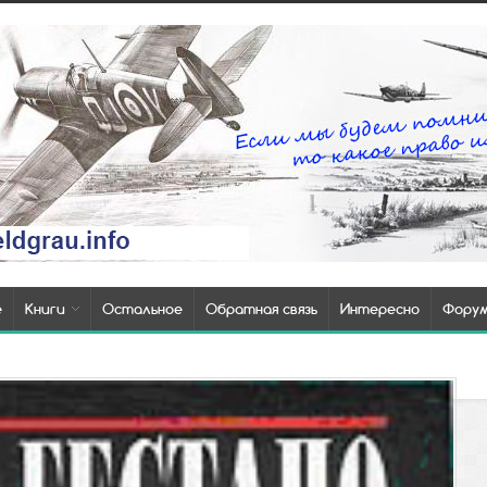
е
Книги
Остальное
Обратная связь
Интересно
Фору
Т
п