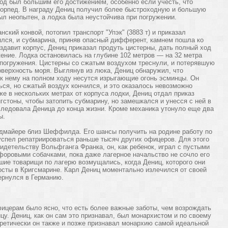
ход был большим его достижением, особенно если учесть, что
 торпед. В награду Дениц получил более быстроходную и большую
ыл неопытен, а лодка была неустойчива при погружении.
нский конвой, потопил транспорт "Упэк" (3883 т) и приказал
ялся, и субмарина, приняв опасный дифферент, камнем пошла ко
аздавит корпус, Дениц приказал продуть цистерны, дать полный ход
жение. Лодка остановилась на глубине 102 метров — на 32 метра
погружения. Цистерны со сжатым воздухом треснули, и потерявшую
верхность моря. Выглянув из люка, Дениц обнаружил, что
и к нему на полном ходу несутся изрыгающие огонь эсминцы. Он
ься, но сжатый воздух кончился, и это оказалось невозможно
е в нескольких метрах от корпуса лодки, Дениц отдал приказ
гстоны, чтобы затопить субмарину, но замешкался и унесся с ней в
следовала Деница до конца жизни. Кроме механика утонуло еще два
ы.
едмайере близ Шеффилда. Его шансы получить на родине работу по
успел репатриироваться раньше тысяч других офицеров. Для этого
детельству Вольфганга Франка, он, как ребенок, играл с пустыми
оровыми собачками, пока даже лагерное начальство не сочло его
ие товарищи по лагерю возмущались, когда Дениц, которого они
сты в Кригсмарине. Карл Дениц моментально излечился от своей
вернулся в Германию.
ицерам было ясно, что есть более важные заботы, чем возрождать
у. Дениц, как он сам это признавал, был монархистом и по своему
ретически он также и позже признавал монархию самой идеальной