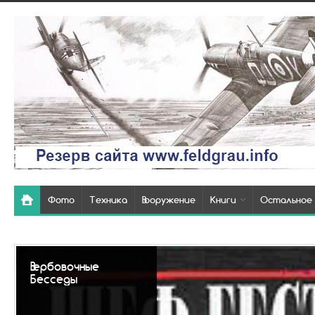
Фото
Техника
Вооружение
Книги
Остальное
Вербовочные
Бесседы