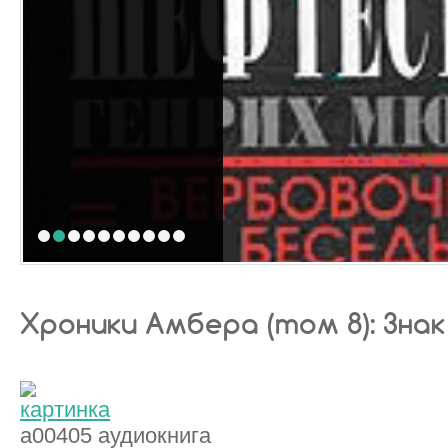
1
2
3
4
5
6
7
8
9
10
Хроники Амбера (том 8): Зна
a00405 аудиокнига