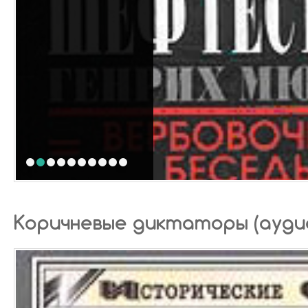
1
2
3
4
5
6
7
8
9
10
Коричневые диктаторы (ауди