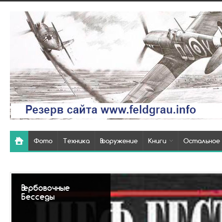
Фото
Техника
Вооружение
Книги
Остальное
Так выглядели
похоронки