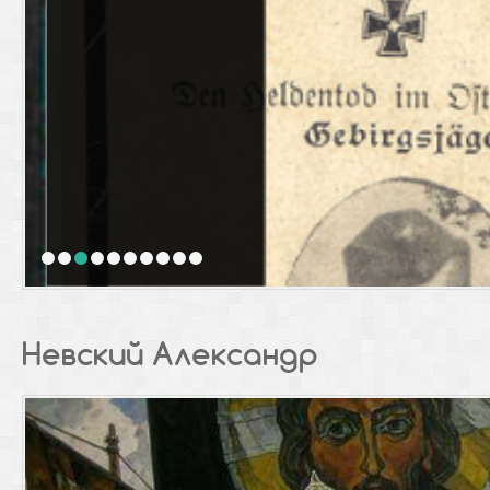
1
2
3
4
5
6
7
8
9
10
Невский Александр