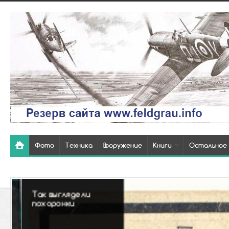
Фото
Техника
Вооружение
Книги
Остальное
Так выглядели
похоронки