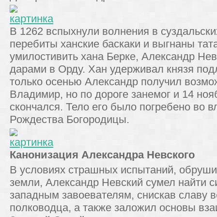
В 1262 вспыхнули волнения в суздальски
перебиты ханские баскаки и выгнаны тат
умилостивить хана Берке, Александр Нев
дарами в Орду. Хан удерживал князя подл
только осенью Александр получил возмо
Владимир, но по дороге занемог и 14 ноя
скончался. Тело его было погребено во 
Рождества Богородицы.
Канонизация Александра Невского
В условиях страшных испытаний, обруши
земли, Александр Невский сумел найти 
западным завоевателям, снискав славу в
полководца, а также заложил основы вз