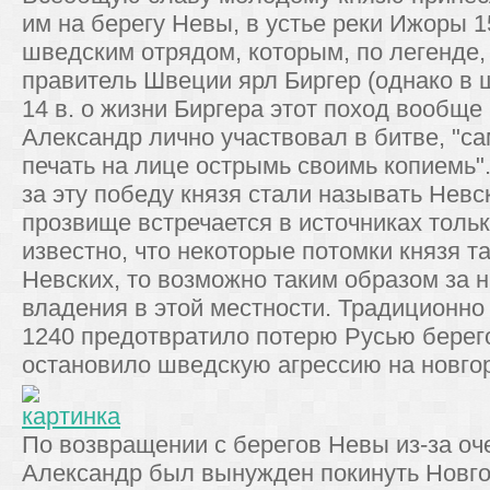
им на берегу Невы, в устье реки Ижоры 
шведским отрядом, которым, по легенде
правитель Швеции ярл Биргер (однако в
14 в. о жизни Биргера этот поход вообще
Александр лично участвовал в битве, "с
печать на лице острымь своимь копиемь".
за эту победу князя стали называть Невс
прозвище встречается в источниках тольк
известно, что некоторые потомки князя 
Невских, то возможно таким образом за 
владения в этой местности. Традиционно
1240 предотвратило потерю Русью берего
остановило шведскую агрессию на новгор
По возвращении с берегов Невы из-за оч
Александр был вынужден покинуть Новго