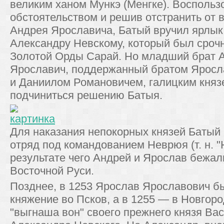
великим ханом Мункэ (Менгке). Восполь
обстоятельством и решив отстранить от 
Андрея Ярославича, Батый вручил ярлык 
Александру Невскому, который был срочн
Золотой Орды Сарай. Но младший брат 
Ярославич, поддержанный братом Яросла
и Даниилом Романовичем, галицким княз
подчиниться решению Батыя.
Для наказания непокорных князей Батый
отряд под командованием Неврюя (т. н. "
результате чего Андрей и Ярослав бежал
Восточной Руси.
Позднее, в 1253 Ярослав Ярославович б
княжение во Псков, а в 1255 — в Новгор
"выгнаша вон" своего прежнего князя Ва