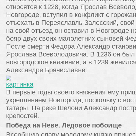
относятся к 1228, когда Ярослав Всевол
Новгороде, вступил в конфликт с горож
отъехать в Переяславль-Залесский, свой
на свой отъезд он оставил в Новгороде 
бояр двух своих малолетних сыновей Фе
После смерти Федора Александр станов
Ярослава Всеволодовича. В 1236 он был
новгородское княжение, а в 1239 женилс
Александре Брячиславне.
В первые годы своего княжения ему при
укреплением Новгорода, поскольку с вос
татары. На реке Шелони Александр пост
крепостей.
Победа на Неве. Ледовое побоище
Всеобщую славу молодому князю принес