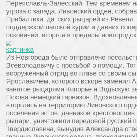
Переяславль-Залесский. Тем временем н
угроза с запада. Ливонский орден, собра
Прибалтики, датских рыцарей из Ревеля,
поддержкой папской курии и давних сопе
псковичей, вторгся в пределы новгородск
Из Новгорода было отправлено посольст
Всеволодовичу с просьбой о помощи. Тот
вооруженный отряд во главе со своим с
Ярославичем, которого вскоре заменил 
занятое рыцарями Копорье и Водьскую з
Пскова немецкий гарнизон. Вдохновленн
вторглись на территорию Ливонского орд
поселения эстов, данников крестоносцев
рыцари, уничтожили передовой русский 
Твердиславича, вынудив Александра отве
границе Ливонского ордена, проходившей