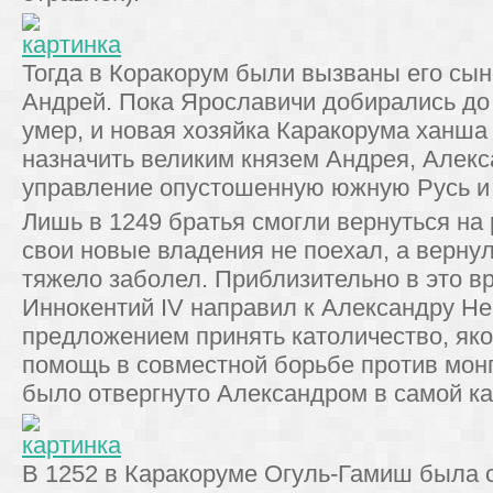
Тогда в Коракорум были вызваны его сы
Андрей. Пока Ярославичи добирались до
умер, и новая хозяйка Каракорума ханш
назначить великим князем Андрея, Алекс
управление опустошенную южную Русь и
Лишь в 1249 братья смогли вернуться на 
свои новые владения не поехал, а вернул
тяжело заболел. Приблизительно в это в
Иннокентий IV направил к Александру Не
предложением принять католичество, як
помощь в совместной борьбе против мон
было отвергнуто Александром в самой к
В 1252 в Каракоруме Огуль-Гамиш была 