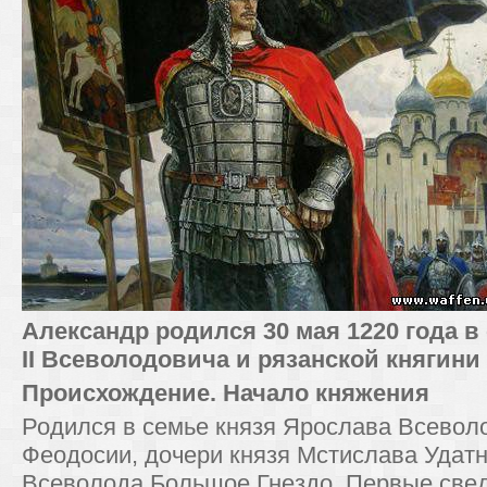
Александр родился 30 мая 1220 года в
II Всеволодовича и рязанской княгин
Происхождение. Начало княжения
Родился в семье князя Ярослава Всеволо
Феодосии, дочери князя Мстислава Удатно
Всеволода Большое Гнездо. Первые све