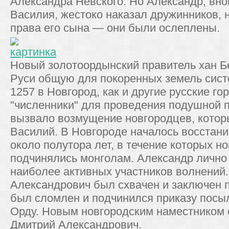
Александра Невского. Но Александр, вно
Василия, жестоко наказал дружинников, 
права его сына — они были ослеплены.
Новый золотоордынский правитель хан Бе
Руси общую для покоренных земель сист
1257 в Новгород, как и другие русские г
"численники" для проведения подушной 
вызвало возмущение новгородцев, котор
Василий. В Новгороде началось восстан
около полутора лет, в течение которых н
подчинялись монголам. Александр лично 
наиболее активных участников волнений
Александрович был схвачен и заключен п
был сломлен и подчинился приказу посы
Орду. Новым новгородским наместником с
Дмитрий Александрович.