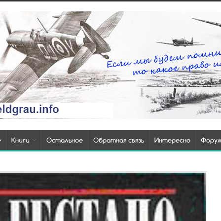
е
Книги
Остальное
Обратная связь
Интересно
Фору
Т
п