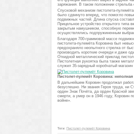
заряжания. В таком положении стрельба
Спусковой механизм пистолета-пулемёта 
было сдвинуто вперед, что помогло повы
подвижных частей. Длина спуска составл
Прицельное устройство открытого типа в
закрытым намушником, способную переме
осуществлялись подпружиненным выбрасы
Благодаря 700-граммовой массе подвижн
пистолета-пулемёта Коровина был невысо
предохраняло неопытного стрелка от быс
производить короткие очереди и даже о
Откидной металлический приклад пистол
Пистолетная рукоятка была также метал
служил 35-зарядный коробчатый магазин
Пистолет-пулемёт Коровина: неполная
В дальнейшем Коровин продолжал работат
безуспешно. Ни звания Героя труда, ни С
орден Знак Почёта, да орден Красной зве
смерти, а умер он в 1946 году, Коровин
войне».
Теги
:
Пистолет-пулемёт Коровина