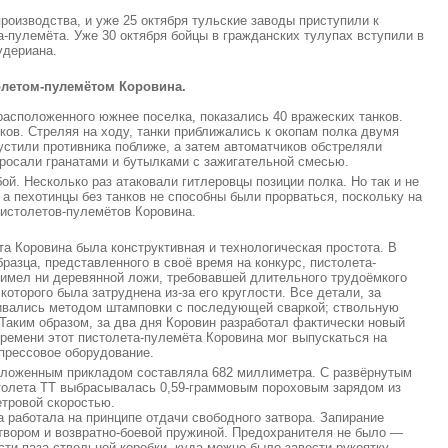
роизводства, и уже 25 октября тульские заводы приступили к
-пулемёта. Уже 30 октября бойцы в гражданских тулупах вступили в
удериана.
толетом-пулемётом Коровина.
 расположенного южнее поселка, показались 40 вражеских танков.
ков. Стреляя на ходу, танки приближались к окопам полка двумя
устили противника поближе, а затем автоматчиков обстреляли
росали гранатами и бутылками с зажигательной смесью.
й. Несколько раз атаковали гитлеровцы позиции полка. Но так и не
 а пехотинцы без танков не способны были прорваться, поскольку на
пистолетов-пулемётов Коровина.
а Коровина была конструктивная и технологическая простота. В
бразца, представленного в своё время на конкурс, пистолета-
 имел ни деревянной ложи, требовавшей длительного трудоёмкого
которого была затруднена из-за его круглости. Все детали, за
ливались методом штамповки с последующей сваркой; ствольную
 Таким образом, за два дня Коровин разработал фактически новый
времени этот пистолета-пулемёта Коровина мог выпускаться на
прессовое оборудование.
сложенным прикладом составляла 682 миллиметра. С развёрнутым
столета ТТ выбрасывалась 0,59-граммовым пороховым зарядом из
етровой скоростью.
 работала на принципе отдачи свободного затвора. Запирание
вором и возвратно-боевой пружиной. Предохранителя не было —
сти паза ствольной коробки, куда можно было завести рукоятку