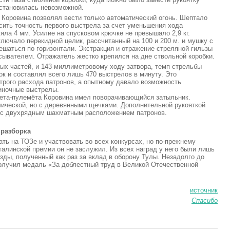
 становилась невозможной.
Коровина позволял вести только автоматический огонь. Шептало
сить точность первого выстрела за счет уменьшения хода
яла 4 мм. Усилие на спусковом крючке не превышало 2,9 кг.
ключало перекидной целик, рассчитанный на 100 и 200 м. и мушку с
шаться по горизонтали. Экстракция и отражение стреляной гильзы
вателем. Отражатель жестко крепился на дне ствольной коробки.
ых частей, и 143-миллиметровому ходу затвора, темп стрельбы
к и составлял всего лишь 470 выстрелов в минуту. Это
трого расхода патронов, а опытному давало возможность
диночные выстрелы.
ета-пулемёта Коровина имел поворачивающийся затыльник.
лической, но с деревянными щечками. Дополнительной рукояткой
 с двухрядным шахматным расположением патронов.
 разборка
ь на ТОЗе и участвовать во всех конкурсах, но по-прежнему
талинской премии он не заслужил. Из всех наград у него были лишь
зды, полученный как раз за вклад в оборону Тулы. Незадолго до
 получил медаль «За доблестный труд в Великой Отечественной
источник
Спасибо