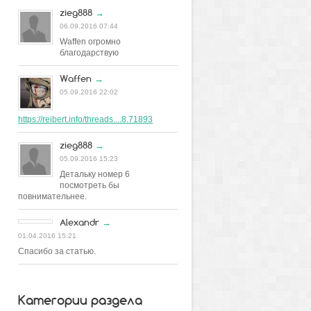
zieg888
→
06.09.2016 07:44
Waffen огромно
благодарствую
Waffen
→
05.09.2016 22:02
https://reibert.info/threads....8.71893
zieg888
→
05.09.2016 15:23
Детальку номер 6
посмотреть бы
повнимательнее.
Alexandr
→
01.04.2016 15:21
Спасибо за статью.
Категории раздела