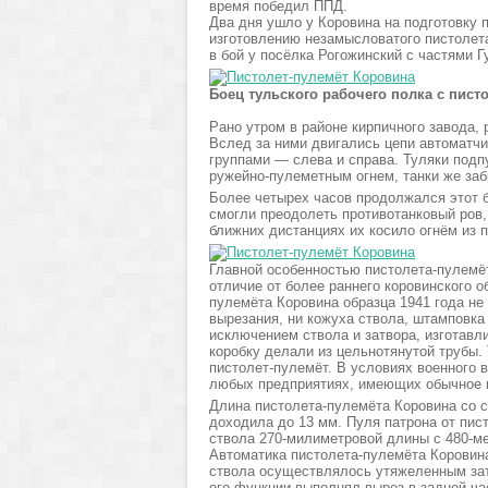
время победил ППД.
Два дня ушло у Коровина на подготовку п
изготовлению незамысловатого пистолета
в бой у посёлка Рогожинский с частями Г
Боец тульского рабочего полка с пис
Рано утром в районе кирпичного завода,
Вслед за ними двигались цепи автоматчи
группами — слева и справа. Туляки подп
ружейно-пулеметным огнем, танки же заб
Более четырех часов продолжался этот бо
смогли преодолеть противотанковый ров,
ближних дистанциях их косило огнём из 
Главной особенностью пистолета-пулемёт
отличие от более раннего коровинского о
пулемёта Коровина образца 1941 года не
вырезания, ни кожуха ствола, штамповка 
исключением ствола и затвора, изготав
коробку делали из цельнотянутой трубы.
пистолет-пулемёт. В условиях военного 
любых предприятиях, имеющих обычное 
Длина пистолета-пулемёта Коровина со 
доходила до 13 мм. Пуля патрона от пи
ствола 270-милиметровой длины с 480-м
Автоматика пистолета-пулемёта Коровина
ствола осуществлялось утяжеленным зат
его функции выполнял вырез в задней ча