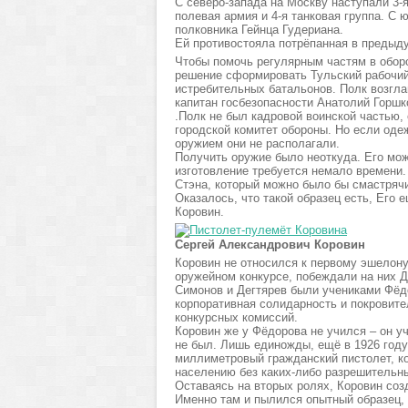
С северо-запада на Москву наступали 3-я
полевая армия и 4-я танковая группа. С 
полковника Гейнца Гудериана.
Ей противостояла потрёпанная в предыду
Чтобы помочь регулярным частям в оборо
решение сформировать Тульский рабочий 
истребительных батальонов. Полк возгла
капитан госбезопасности Анатолий Горшк
.Полк не был кадровой воинской частью,
городской комитет обороны. Но если оде
оружием они не располагали.
Получить оружие было неоткуда. Его можн
изготовление требуется немало времени.
Стэна, который можно было бы смастрячит
Оказалось, что такой образец есть, Его
Коровин.
Сергей Александрович Коровин
Коровин не относился к первому эшелону
оружейном конкурсе, побеждали на них Де
Симонов и Дегтярев были учениками Фёд
корпоративная солидарность и покровит
конкурсных комиссий.
Коровин же у Фёдорова не учился – он у
не был. Лишь единожды, ещё в 1926 году
миллиметровый гражданский пистолет, ко
населению без каких-либо разрешительн
Оставаясь на вторых ролях, Коровин соз
Именно там и пылился опытный образец, 