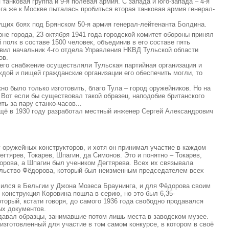
 танковая группа и 9-я полевая армия. С запада и юго-запада – 4-я
юга же к Москве пыталась пробиться вторая танковая армия генерал-
щих боях под Брянском 50-я армия генерал-лейтенанта Болдина.
не города, 23 октября 1941 года городской комитет обороны принял
полк в составе 1500 человек, объединив в его составе пять
вил начальник 4-го отдела Управления НКВД Тульской области
ов.
 его снабжение осуществляли Тульская партийная организация и
ждой и пищей гражданские организации его обеспечить могли, то
о было только изготовить, благо Тула – город оружейников. Но на
 Вот если бы существовал такой образец, наподобие британского
ь за пару станко-часов...
 ещё в 1930 году разработал местный инженер Сергей Александрович
 оружейных конструкторов, и хотя он принимал участие в каждом
гтярев, Токарев, Шпагин, да Симонов. Это и понятно – Токарев,
орова, а Шпагин был учеником Дегтярева. Всех их связывала
ельство Фёдорова, который был неизменным председателем всех
чился в Бельгии у Джона Мозеса Браунинга, и для Фёдорова своим
 конструкция Коровина пошла в серию, но это был 6,35-
торый, кстати говоря, до самого 1936 года свободно продавался
ых документов.
давал образцы, занимавшие потом лишь места в заводском музее.
изготовленный для участие в том самом конкурсе, в котором в своё