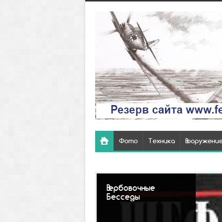
Фото
Техника
Вооружени
Вербовочные
Бесседы