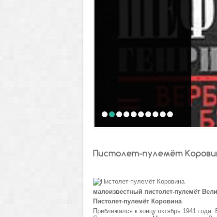
1
2
3
4
5
6
7
8
9
10
Пистолет-пулемёт Корови
малоизвестный пистолет-пулемёт Вел
Пистолет-пулемёт Коровина
Приближался к концу октябрь 1941 года. 