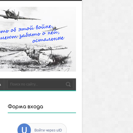
м
Форма входа
ак выглядели
охоронки
Войти через uID