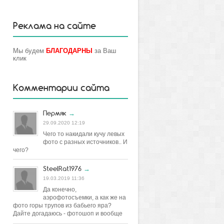
Реклама на сайте
Мы будем
БЛАГОДАРНЫ
за Ваш
клик
Комментарии сайта
Пермяк
→
29.09.2020 12:19
Чего то накидали кучу левых
фото с разных источников.. И
чего?
SteelRat1976
→
19.03.2019 11:36
Да конечно,
аэрофотосъемки, а как же на
фото горы трупов из бабьего яра?
Дайте догадаюсь - фотошоп и вообще
постановка.