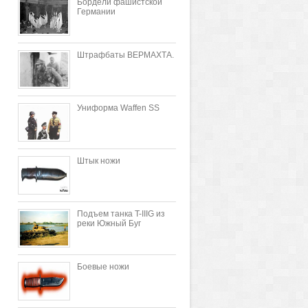
Бордели фашистской
Германии
Штрафбаты ВЕРМАХТА.
Униформа Waffen SS
Штык ножи
Подъем танка T-IIIG из
реки Южный Буг
Боевые ножи