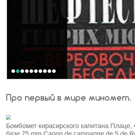
1
2
3
4
5
6
7
8
9
10
Про первый в мире миномет.
Бомбомет кирасирского капитана Плаце, 
базе 75 mm Canon de campagne de 5 de Re