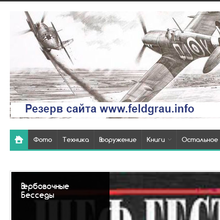
Фото
Техника
Вооружение
Книги
Остальное
Так
пох